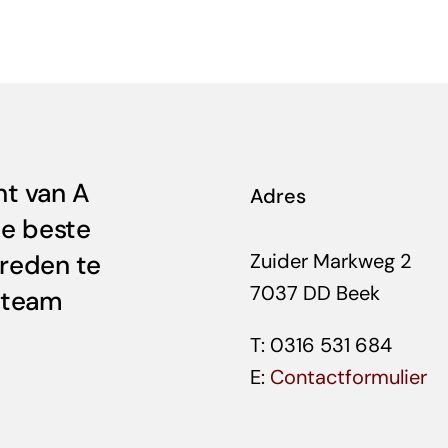
nt van A
Adres
de beste
vreden te
Zuider Markweg 2
7037 DD Beek
s team
T: 0316 531 684
E:
Contactformulier