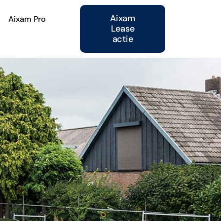
Aixam
Aixam Pro
Lease
actie