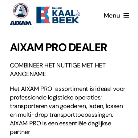
Ga
naar
Menu
inhoud
Home
AIXAM PRO DEALER
Aixam
COMBINEER HET NUTTIGE MET HET
AANGENAME
Werkplaatsafspraak
Het AIXAM PRO-assortiment is ideaal voor
Mega eScouty
professionele logistieke operaties;
transporteren van goederen, laden, lossen
en multi-drop transporttoepassingen.
Occasions
AIXAM PRO is een essentiële daglijkse
partner
Aixam Pro