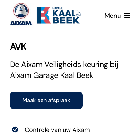
Ga
naar
Menu
inhoud
Home
AVK
Aixam
De Aixam Veiligheids keuring bij
Aixam Garage Kaal Beek
Werkplaatsafspraak
Mega eScouty
Maak een afspraak
Occasions
Controle van uw Aixam
Aixam Pro